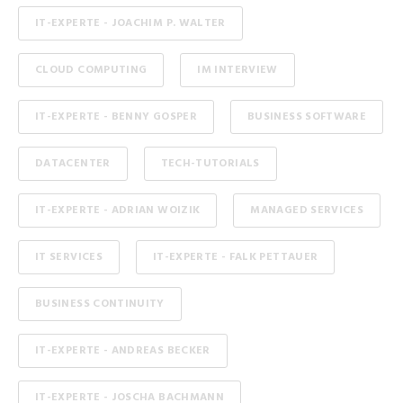
IT-EXPERTE - JOACHIM P. WALTER
CLOUD COMPUTING
IM INTERVIEW
IT-EXPERTE - BENNY GOSPER
BUSINESS SOFTWARE
DATACENTER
TECH-TUTORIALS
IT-EXPERTE - ADRIAN WOIZIK
MANAGED SERVICES
IT SERVICES
IT-EXPERTE - FALK PETTAUER
BUSINESS CONTINUITY
IT-EXPERTE - ANDREAS BECKER
IT-EXPERTE - JOSCHA BACHMANN