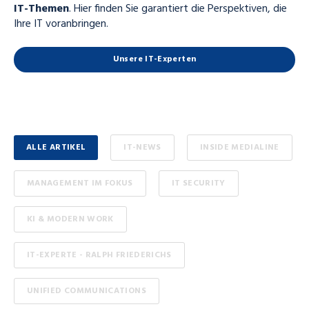
IT-Themen
. Hier finden Sie garantiert die Perspektiven, die
Ihre IT voranbringen.
Unsere IT-Experten
ALLE ARTIKEL
IT-NEWS
INSIDE MEDIALINE
MANAGEMENT IM FOKUS
IT SECURITY
KI & MODERN WORK
IT-EXPERTE - RALPH FRIEDERICHS
UNIFIED COMMUNICATIONS