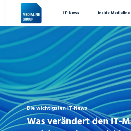
IT-News
Inside Medialine
Die wichtigsten IT-News
Was verändert den IT-M