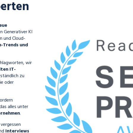
erten
neue
 Generativer KI
en und Cloud-
h-Trends und
chlagworten, wir
iten IT-
ständlich zu
ie oder
fordern
as alles unter
ternehmen
.
t vergessen
ind
Interviews