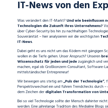
IT-News von den Exp
Was verändert den IT-Markt?
Und wie beeinflussen 
Technologien die Zukunft Ihres Unternehmens?
Von
über Cyber-Security bis hin zu nachhaltigen Technologi
Souveränität – hier analysieren wir die wichtigsten
Tec
IT-News
.
Dabei geht es uns nicht um das Ködern mit gängigen S
wollen in die Tiefe gehen. Unser Anspruch? Unseren
bre
Wissensschatz für jeden und jede
zugänglich und ver
machen, egal ob Großkonzern-Consultant, Software-La
mittelständischer Entrepreneur!
Wir bewegen uns stetig am
„Puls der Technologie“
, 
Perspektivwechsel ein und führen Trendchecks durch – d
dem Zeichen der
digitalen Transformation von Un
Bei so viel Technologie sollte der Mensch dahinter nich
werden. Eine jahrelange Tradition des Medialine Blogs s