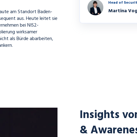
Head of Securi
Martina Vo
 baute am Standort Baden-
quent aus. Heute leitet sie
ernehmen bei NIS2-
lierung wirksamer
nicht als Bürde abarbeiten,
ankern.
Insights vo
& Awarene