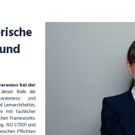
rische
 und
areness bei der
ieser Rolle die
Awareness- und
 Lernarchitektin,
e mit fachlicher
schen Frameworks.
ng, ISO 27001 und
rischen Pflichten