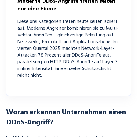
Moderne DDoS-Angriffe treffen selten
Bandbreitenangriffe, können aber trotzdem großen
nur eine Ebene
Schaden verursachen. Der Grund: Die Anfragen wirken
auf den ersten Blick häufig legitim. Sie belasten jedoch
Diese drei Kategorien treten heute selten isoliert
gezielt Funktionen, die für die Anwendung besonders
auf. Moderne Angreifer kombinieren sie zu Multi-
ressourcenintensiv sind.
Vektor-Angriffen – gleichzeitige Belastung auf
Netzwerk-, Protokoll- und Applikationsebene. Im
vierten Quartal 2025 machten Network-Layer-
Attacken 78 Prozent aller DDoS-Angriffe aus,
parallel surgten HTTP-DDoS-Angriffe auf Layer 7
in ihrer Intensität. Eine einzelne Schutzschicht
reicht nicht.
Woran erkennen Unternehmen einen
DDoS-Angriff?