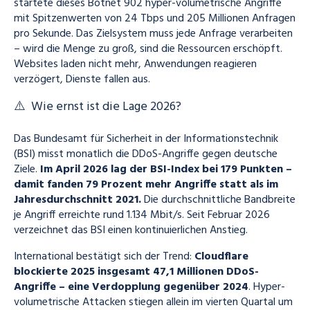
startete dieses Botnet 902 hyper-volumetrische Angriffe
mit Spitzenwerten von 24 Tbps und 205 Millionen Anfragen
pro Sekunde. Das Zielsystem muss jede Anfrage verarbeiten
– wird die Menge zu groß, sind die Ressourcen erschöpft.
Websites laden nicht mehr, Anwendungen reagieren
verzögert, Dienste fallen aus.
⚠️ Wie ernst ist die Lage 2026?
Das Bundesamt für Sicherheit in der Informationstechnik
(BSI) misst monatlich die DDoS-Angriffe gegen deutsche
Ziele.
Im April 2026 lag der BSI-Index bei 179 Punkten –
damit fanden 79 Prozent mehr Angriffe statt als im
Jahresdurchschnitt 2021.
Die durchschnittliche Bandbreite
je Angriff erreichte rund 1.134 Mbit/s. Seit Februar 2026
verzeichnet das BSI einen kontinuierlichen Anstieg.
International bestätigt sich der Trend:
Cloudflare
blockierte 2025 insgesamt 47,1 Millionen DDoS-
Angriffe – eine Verdopplung gegenüber 2024
. Hyper-
volumetrische Attacken stiegen allein im vierten Quartal um