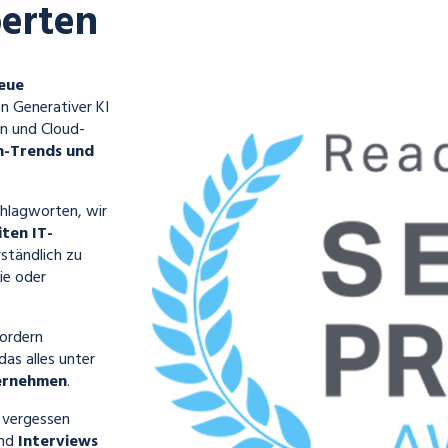
erten
neue
 Generativer KI
en und Cloud-
h-Trends und
chlagworten, wir
iten IT-
ständlich zu
ie oder
fordern
as alles unter
ternehmen
.
t vergessen
ind
Interviews