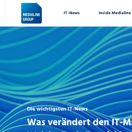
IT-News
Inside Medialine
Die wichtigsten IT-News
Was verändert den IT-M