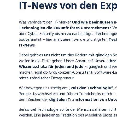
IT-News von den Exp
Was verändert den IT-Markt?
Und wie beeinflussen 
Technologien die Zukunft Ihres Unternehmens?
Von
über Cyber-Security bis hin zu nachhaltigen Technologi
Souveränität – hier analysieren wir die wichtigsten
Tec
IT-News
.
Dabei geht es uns nicht um das Ködern mit gängigen S
wollen in die Tiefe gehen. Unser Anspruch? Unseren
bre
Wissensschatz für jeden und jede
zugänglich und ver
machen, egal ob Großkonzern-Consultant, Software-La
mittelständischer Entrepreneur!
Wir bewegen uns stetig am
„Puls der Technologie“
, 
Perspektivwechsel ein und führen Trendchecks durch – d
dem Zeichen der
digitalen Transformation von Un
Bei so viel Technologie sollte der Mensch dahinter nich
werden. Eine jahrelange Tradition des Medialine Blogs s