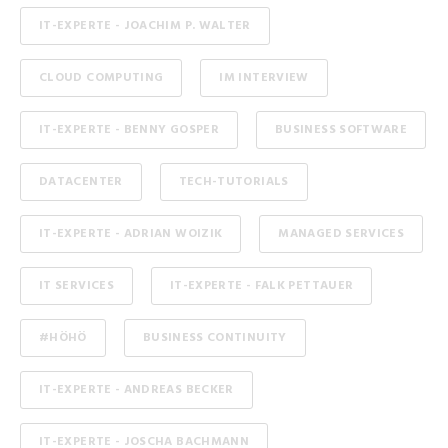
IT-EXPERTE - JOACHIM P. WALTER
CLOUD COMPUTING
IM INTERVIEW
IT-EXPERTE - BENNY GOSPER
BUSINESS SOFTWARE
DATACENTER
TECH-TUTORIALS
IT-EXPERTE - ADRIAN WOIZIK
MANAGED SERVICES
IT SERVICES
IT-EXPERTE - FALK PETTAUER
#HÖHÖ
BUSINESS CONTINUITY
IT-EXPERTE - ANDREAS BECKER
IT-EXPERTE - JOSCHA BACHMANN