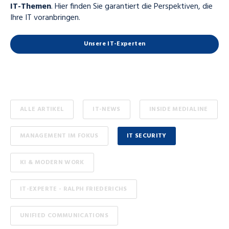
IT-Themen
. Hier finden Sie garantiert die Perspektiven, die
Ihre IT voranbringen.
Unsere IT-Experten
ALLE ARTIKEL
IT-NEWS
INSIDE MEDIALINE
MANAGEMENT IM FOKUS
IT SECURITY
KI & MODERN WORK
IT-EXPERTE - RALPH FRIEDERICHS
UNIFIED COMMUNICATIONS