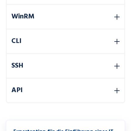
Mean Time to Repair
= eine Kennzahl, die die
durchschnittliche Dauer für die Reparatur eines
WinRM
Systems nach einem Ausfall misst.
Windows Remote Management
= zur sicheren
Fernverwaltung von Windows-Systemen
CLI
Command
Line Interface
= eine textbasierte
Benutzerschnittstelle, über die Computerprogramme
SSH
und Betriebssysteme gesteuert werden
Secure Shell =
kryptographisches Netzwerkprotokoll.
Es baut eine sichere, verschlüsselte Verbindung auf
API
und ermöglicht die Fernsteuerung von Systemen über
eine Kommandozeile.
Application Programming Interface
= eine
Software-Schnittstelle, die es verschiedenen
Programmen ermöglicht, sicher und standardisiert
miteinander zu kommunizieren und Daten