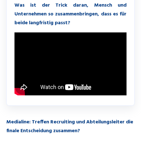
Was ist der Trick daran, Mensch und
Unternehmen so zusammenbringen, dass es für
beide langfristig passt?
Medialine:
Treffen Recruiting und Abteilungsleiter die
finale Entscheidung zusammen?