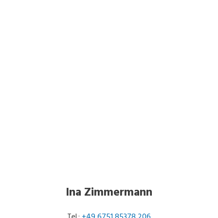
Ina Zimmermann
Tel.:
+49 6751 85378 206