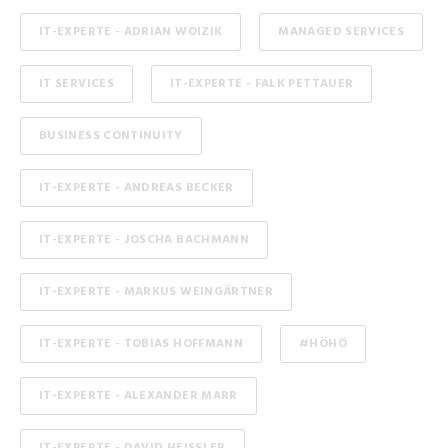
IT-EXPERTE - ADRIAN WOIZIK
MANAGED SERVICES
IT SERVICES
IT-EXPERTE - FALK PETTAUER
BUSINESS CONTINUITY
IT-EXPERTE - ANDREAS BECKER
IT-EXPERTE - JOSCHA BACHMANN
IT-EXPERTE - MARKUS WEINGÄRTNER
IT-EXPERTE - TOBIAS HOFFMANN
#HÖHÖ
IT-EXPERTE - ALEXANDER MARR
IT-EXPERTE - DAVID HEISSLER