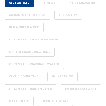
ALLE ARTIKEL
IT-NEWS
INSIDE MEDIALINE
MANAGEMENT IM FOKUS
IT SECURITY
KI & MODERN WORK
IT-EXPERTE - RALPH FRIEDERICHS
UNIFIED COMMUNICATIONS
IT-EXPERTE - JOACHIM P. WALTER
CLOUD COMPUTING
IM INTERVIEW
IT-EXPERTE - BENNY GOSPER
BUSINESS SOFTWARE
DATACENTER
TECH-TUTORIALS